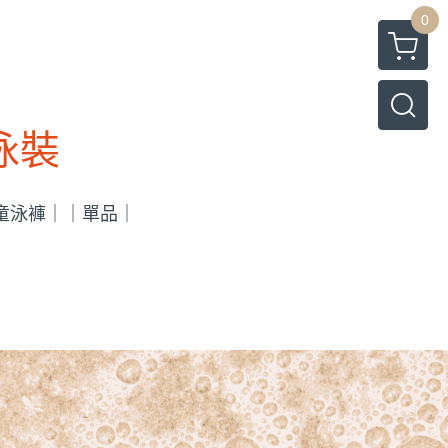
0
果泳裝
童泳褲｜
｜單品｜