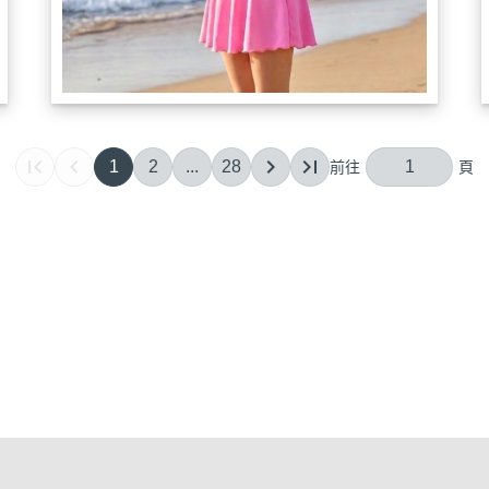
1
2
...
28
Appleswim
關於
全部商品
訂單相關說
聯絡我們
訂單查詢
wear