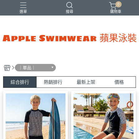
0
選單
搜尋
購物車
Apple Swimwear 蘋果泳裝
｜單品｜
綜合排行
熱銷排行
最新上架
價格