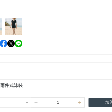
情
瘦兩件式泳裝
加