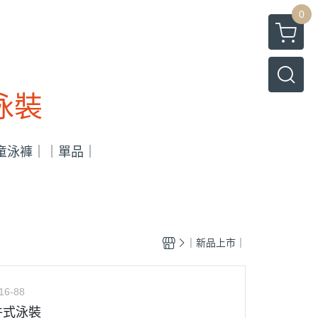
0
果泳裝
童泳褲｜
｜單品｜
｜新品上市｜
16-88
件式泳裝